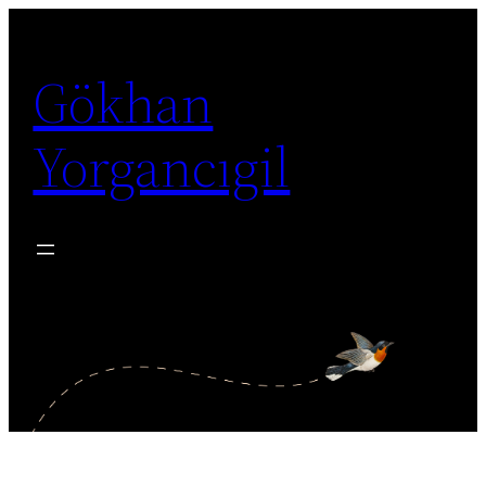
İçeriğe
geç
Gökhan
Yorgancıgil