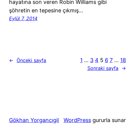
hayatına son veren Robin Williams gibi
şöhretin en tepesine çıkmış…
Eylül 7, 2014
1
…
3
4
5
6
7
…
18
←
Önceki sayfa
Sonraki sayfa
→
Gökhan Yorgancıgil
WordPress
gururla sunar