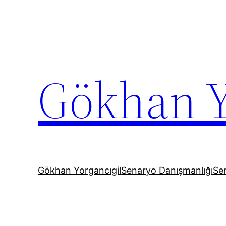
İçeriğe
geç
Gökhan Y
Gökhan Yorgancıgil
Senaryo Danışmanlığı
Sen