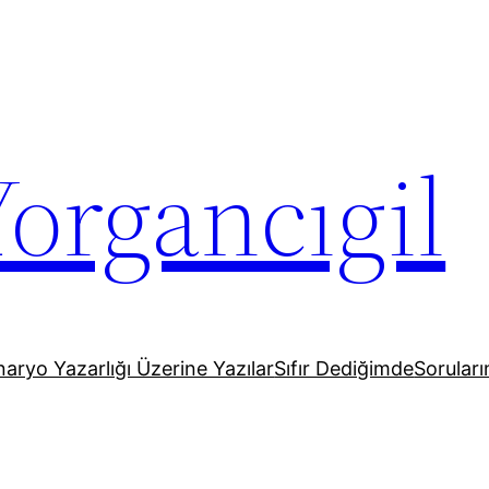
organcıgil
aryo Yazarlığı Üzerine Yazılar
Sıfır Dediğimde
Soruların