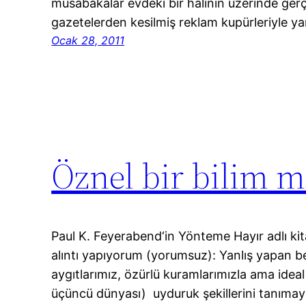
müsabakalar evdeki bir halının üzerinde gerçek
gazetelerden kesilmiş reklam kupürleriyle y
Ocak 28, 2011
Öznel bir bilim
Paul K. Feyerabend‘in Yönteme Hayır adlı kita
alıntı yapıyorum (yorumsuz): Yanlış yapan be
aygıtlarımız, özürlü kuramlarımızla ama ideal
üçüncü dünyası) uyduruk şekillerini tanımay