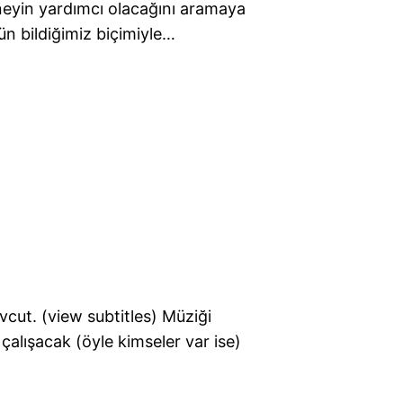
eyin yardımcı olacağını aramaya
ün bildiğimiz biçimiyle…
cut. (view subtitles) Müziği
alışacak (öyle kimseler var ise)