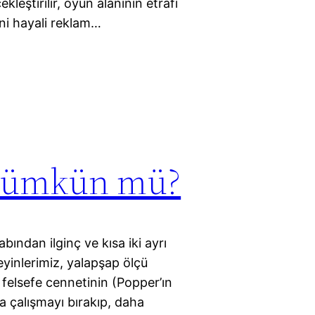
leştirilir, oyun alanının etrafı
ani hayali reklam…
 mümkün mü?
bından ilginç ve kısa iki ayrı
yinlerimiz, yalapşap ölçü
 felsefe cennetinin (Popper’ın
a çalışmayı bırakıp, daha