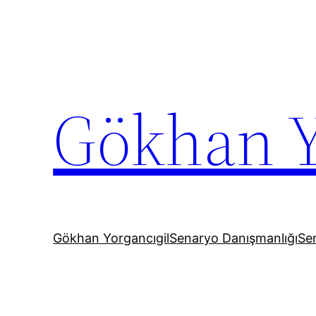
İçeriğe
geç
Gökhan Y
Gökhan Yorgancıgil
Senaryo Danışmanlığı
Sen