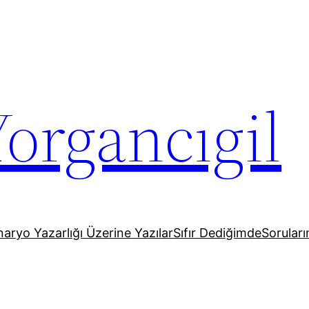
organcıgil
aryo Yazarlığı Üzerine Yazılar
Sıfır Dediğimde
Soruların