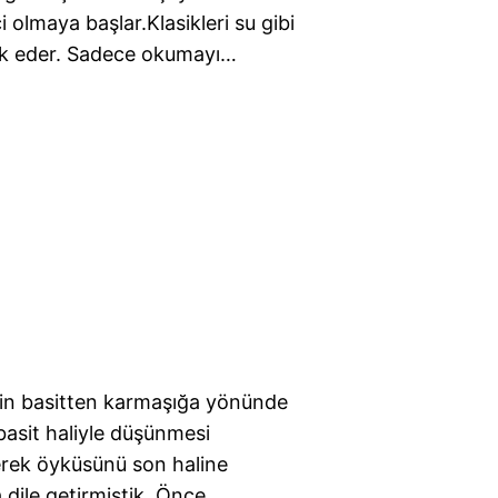
 olmaya başlar.Klasikleri su gibi
ak eder. Sadece okumayı…
nin basitten karmaşığa yönünde
basit haliyle düşünmesi
erek öyküsünü son haline
a dile getirmiştik. Önce