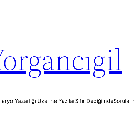
organcıgil
aryo Yazarlığı Üzerine Yazılar
Sıfır Dediğimde
Soruların