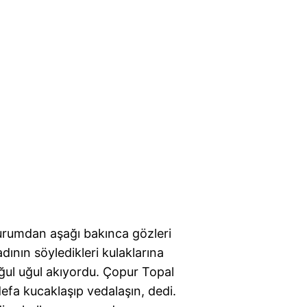
Uçurumdan aşağı bakınca gözleri
adının söyledikleri kulaklarına
 uğul uğul akıyordu. Çopur Topal
defa kucaklaşıp vedalaşın, dedi.