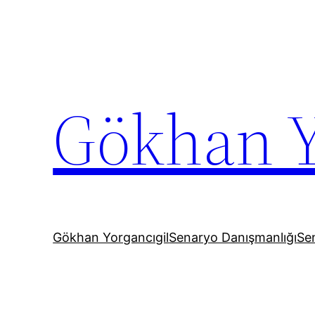
İçeriğe
geç
Gökhan Y
Gökhan Yorgancıgil
Senaryo Danışmanlığı
Sen