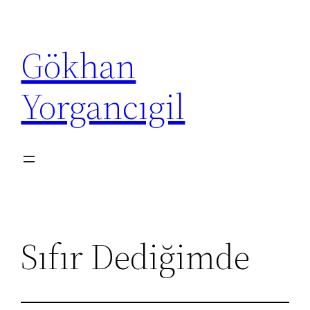
İçeriğe
geç
Gökhan
Yorgancıgil
Sıfır Dediğimde