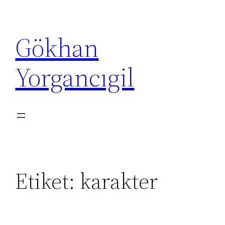
İçeriğe
geç
Gökhan
Yorgancıgil
Etiket:
karakter