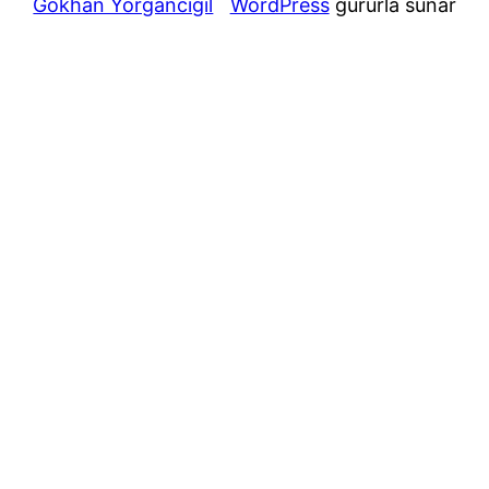
Gökhan Yorgancıgil
WordPress
gururla sunar