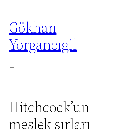
İçeriğe
geç
Gökhan
Yorgancıgil
Hitchcock’un
meslek sırları