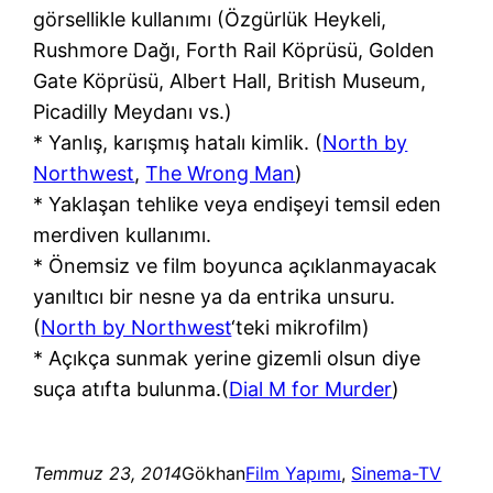
görsellikle kullanımı (Özgürlük Heykeli,
Rushmore Dağı, Forth Rail Köprüsü, Golden
Gate Köprüsü, Albert Hall, British Museum,
Picadilly Meydanı vs.)
* Yanlış, karışmış hatalı kimlik. (
North by
Northwest
,
The Wrong Man
)
* Yaklaşan tehlike veya endişeyi temsil eden
merdiven kullanımı.
* Önemsiz ve film boyunca açıklanmayacak
yanıltıcı bir nesne ya da entrika unsuru.
(
North by Northwest
‘teki mikrofilm)
* Açıkça sunmak yerine gizemli olsun diye
suça atıfta bulunma.(
Dial M for Murder
)
Temmuz 23, 2014
Gökhan
Film Yapımı
, 
Sinema-TV