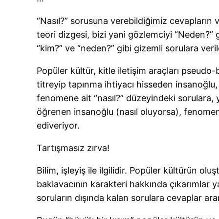
“Nasıl?” sorusuna verebildiğimiz cevapların
teori dizgesi, bizi yani gözlemciyi “Neden?” g
“kim?” ve “neden?” gibi gizemli sorulara veri
Popüler kültür, kitle iletişim araçları pseu
titreyip tapınma ihtiyacı hisseden insanoğlu, v
fenomene ait “nasıl?” düzeyindeki sorulara,
öğrenen insanoğlu (nasıl oluyorsa), fenomen
ediveriyor.
Tartışmasız zırva!
Bilim, işleyiş ile ilgilidir. Popüler kültürün
baklavacının karakteri hakkında çıkarımlar 
soruların dışında kalan sorulara cevaplar ara