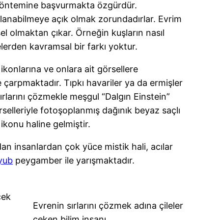
e yöntemine başvurmakta özgürdür.
şlanabilmeye açık olmak zorundadırlar. Evrim
el olmaktan çıkar. Örneğin kuşların nasıl
elerden kavramsal bir farkı yoktur.
 ikonlarına ve onlara ait görsellere
e çarpmaktadır. Tıpkı havariler ya da ermişler
sırlarını çözmekle meşgul “Dalgın Einstein”
rselleriyle fotoşoplanmış dağınık beyaz saçlı
konu haline gelmiştir.
an insanlardan çok yüce mistik hali, acılar
yub
peygamber ile yarışmaktadır.
cek
Evrenin sırlarını çözmek adına çileler
çeken bilim insanı