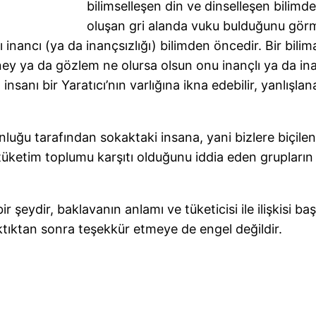
bilimselleşen din ve dinselleşen bilimd
oluşan gri alanda vuku bulduğunu gör
 inancı (ya da inançsızlığı) bilimden öncedir. Bir bili
 deney ya da gözlem ne olursa olsun onu inançlı ya d
nsanı bir Yaratıcı’nın varlığına ikna edebilir, yanlışla
unluğu tarafından sokaktaki insana, yani bizlere biçil
 tüketim toplumu karşıtı olduğunu iddia eden grupların
r şeydir, baklavanın anlamı ve tüketicisi ile ilişkisi ba
ktıktan sonra teşekkür etmeye de engel değildir.