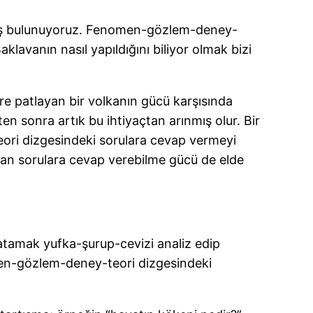
armış bulunuyoruz. Fenomen-gözlem-deney-
klavanın nasıl yapıldığını biliyor olmak bizi
öre patlayan bir volkanın gücü karşısında
kten sonra artık bu ihtiyaçtan arınmış olur. Bir
eori dizgesindeki sorulara cevap vermeyi
lan sorulara cevap verebilme gücü de elde
üç atamak yufka-şurup-cevizi analiz edip
omen-gözlem-deney-teori dizgesindeki