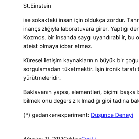
St.Einstein
ise sokaktaki insan için oldukça zordur. Tanrı
inançsızlığıyla laboratuvara girer. Yaptığı
Kozmos, bir insanda saygı uyandırabilir, bu o i
ateist olmaya icbar etmez.
Küresel iletişim kaynaklarının büyük bir çoğ
sorgulamadan tüketmektir. İşin ironik tarafı
yürütmeleridir.
Baklavanın yapısı, elementleri, biçimi başka bi
bilmek onu değersiz kılmadığı gibi tadına ba
(*) gedankenexperiment:
Düşünce Deneyi
Ağustos 21, 2012
Gökhan
Çeşitli