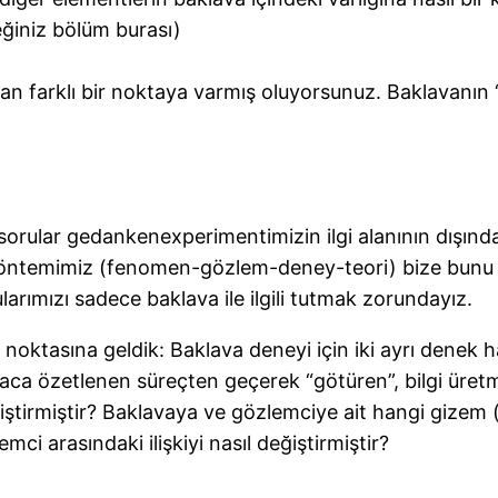
ğiniz bölüm burası)
an farklı bir noktaya varmış oluyorsunuz. Baklavanın “
sorular gedankenexperimentimizin ilgi alanının dışında
 Yöntemimiz (fenomen-gözlem-deney-teori) bize bunu
ularımızı sadece baklava ile ilgili tutmak zorundayız.
oktasına geldik: Baklava deneyi için iki ayrı denek ha
aca özetlenen süreçten geçerek “götüren”, bilgi üretmi
ğiştirmiştir? Baklavaya ve gözlemciye ait hangi gizem
mci arasındaki ilişkiyi nasıl değiştirmiştir?