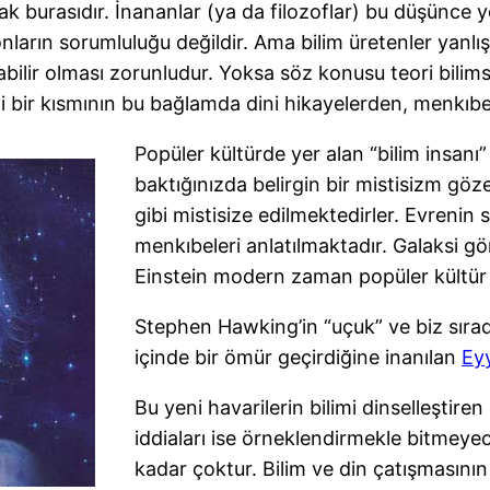
rak burasıdır. İnananlar (ya da filozoflar) bu düşünc
ların sorumluluğu değildir. Ama bilim üretenler yanlı
abilir olması zorunludur. Yoksa söz konusu teori bilims
emli bir kısmının bu bağlamda dini hikayelerden, menkıb
Popüler kültürde yer alan “bilim insanı”
baktığınızda belirgin bir mistisizm göz
gibi mistisize edilmektedirler. Evrenin 
menkıbeleri anlatılmaktadır. Galaksi gö
Einstein modern zaman popüler kültür i
Stephen Hawking’in “uçuk” ve biz sırad
içinde bir ömür geçirdiğine inanılan
Ey
Bu yeni havarilerin bilimi dinselleştiren
iddiaları ise örneklendirmekle bitmeye
kadar çoktur. Bilim ve din çatışmasının