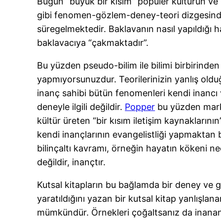
Bugün “büyük bir kısım” popüler kültürün ve k
gibi fenomen-gözlem-deney-teori dizgesindey
süregelmektedir. Baklavanın nasıl yapıldığı ha
baklavacıya “çakmaktadır”.
Bu yüzden pseudo-bilim ile bilimi birbirinden
yapmıyorsunuzdur. Teorilerinizin yanlış olduğ
inanç sahibi bütün fenomenleri kendi inancı 
deneyle ilgili değildir.
Popper
bu yüzden marksi
kültür üreten “bir kısım iletişim kaynaklarının”
kendi inançlarının evangelistliği yapmaktan
bilinçaltı kavramı, örneğin hayatın kökeni ned
değildir, inançtır.
Kutsal kitapların bu bağlamda bir deney ve göz
yaratıldığını yazan bir kutsal kitap yanlış
mümkündür. Örnekleri çoğaltsanız da inananlar