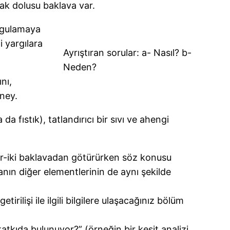
bak dolusu baklava var.
orgulamaya
i yargılara
Ayrıştıran sorular: a- Nasıl? b-
Neden?
nı,
ney.
 fıstık), tatlandırıcı bir sıvı ve ahengi
r-iki baklavadan götürürken söz konusu
anın diğer elementlerinin de aynı şekilde
lişi ile ilgili bilgilere ulaşacağınız bölüm
katkıda bulunuyor?” (örneğin bir kesit analizi