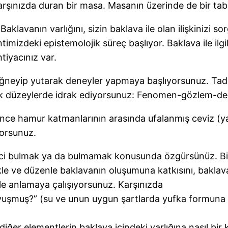
 karşınızda duran bir masa. Masanın üzerinde de bir ta
klavanın varlığını, sizin baklava ile olan ilişkinizi s
izdeki epistemolojik süreç başlıyor. Baklava ile ilgil
tiyacınız var.
iğneyip yutarak deneyler yapmaya başlıyorsunuz. Tadı
işik düzeylerde idrak ediyorsunuz: Fenomen-gözlem-de
nce hamur katmanlarının arasında ufalanmış ceviz (ya da
yorsunuz.
rici bulmak ya da bulmamak konusunda özgürsünüz. Bi
ikle ve düzenle baklavanın oluşumuna katkısını, baklav
iyle anlamaya çalışıyorsunuz. Karşınızda
şmuş?” (su ve unun uygun şartlarda yufka formuna getiri
iğer elementlerin baklava içindeki varlığına nasıl bir 