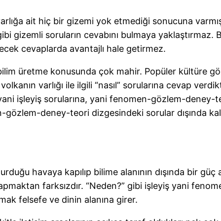
 varlığa ait hiç bir gizemi yok etmediği sonucuna v
ibi gizemli soruların cevabını bulmaya yaklaştırmaz. Ba
lecek cevaplarda avantajlı hale getirmez.
do-bilim üretme konusunda çok mahir. Popüler kültüre g
olkanın varlığı ile ilgili “nasıl” sorularına cevap verdi
 yani işleyiş sorularına, yani fenomen-gözlem-deney-t
-gözlem-deney-teori dizgesindeki sorular dışında ka
 oluşturduğu havaya kapılıp bilime alanının dışında bir g
yapmaktan farksızdır. “Neden?” gibi işleyiş yani fen
mak felsefe ve dinin alanına girer.