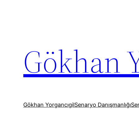
İçeriğe
geç
Gökhan Y
Gökhan Yorgancıgil
Senaryo Danışmanlığı
Sen