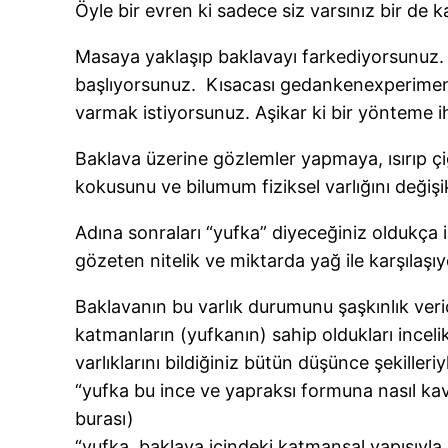
Öyle bir evren ki sadece siz varsınız bir de
Masaya yaklaşıp baklavayı farkediyorsunuz. Ba
başlıyorsunuz. Kısacası gedankenexperimentim
varmak istiyorsunuz. Aşikar ki bir yönteme ih
Baklava üzerine gözlemler yapmaya, ısırıp ç
kokusunu ve bilumum fiziksel varlığını değ
Adına sonraları “yufka” diyeceğiniz oldukça i
gözeten nitelik ve miktarda yağ ile karşılaşı
Baklavanın bu varlık durumunu şaşkınlık ve
katmanların (yufkanın) sahip oldukları incel
varlıklarını bildiğiniz bütün düşünce şekiller
“yufka bu ince ve yapraksı formuna nasıl kavu
burası)
“yufka, baklava içindeki katmansal yapısıyla d