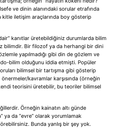
k tartışma; örneğin “hayatın kökeni nedir?”
efe ve dinin alanındaki sorular etrafında
 kitle iletişim araçlarında boy gösterip
air” kanıtlar üretebildiğiniz durumlarda bilim
ilimdir. Bir filozof ya da herhangi bir dini
gözlemle yapılmadığı gibi din de gözlem ve
udo-bilim olduğunu iddia etmişti. Popüler
soruları bilimsel bir tartışma gibi gösterip
n önermeler/kavramlar karşısında (örneğin
i teorisini üretebilir, bu teoriler bilimsel
ğillerdir. Örneğin kainatın altı günde
a” ya da “evre” olarak yorumlamak
rebilirsiniz. Bunda yanlış bir şey yok.