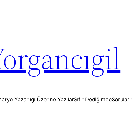
organcıgil
aryo Yazarlığı Üzerine Yazılar
Sıfır Dediğimde
Soruların