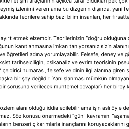
itle iletişim araçlarının açıkca taraf oldukları pek ço
miş izlenimi veren ama bu dizgenin dışında, yani fels
kkında teorilere sahip bazı bilim insanları, her fırsatta
 ayırt etmek elzemdir. Teorilerinizin “doğru olduğuna d
unun kanıtlanmasına imkan tanıyorsanız sizin alanınız b
ve öğretileri adına yorumlayabilir. Felsefe, deney ve 
st tarihselciliğin, psikanaliz ve evrim teorisinin pse
 çeldirici numarası, felsefe ve dinin ilgi alanına giren 
 başka bir şey değildir. Yanlışlanması mümkün olmaya
ir sorusuna verilecek muhtemel cevaplar) her birey kend
lem alanı olduğu iddia edilebilir ama işin aslı öyle de
lanamaz. Söz konusu önermedeki “gün” kavramını “aşam
ın benzeri çıkarımlarla inançlarını koruyacaklarını gö