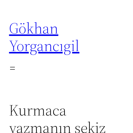
İçeriğe
geç
Gökhan
Yorgancıgil
Kurmaca
yazmanın sekiz