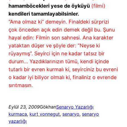
hamamböcekleri yese de öyküyü
(filmi)
kendileri tamamlayabilsinler.
“Ama olmaz ki” demeyin. Finaldeki sürprizi
çok önceden açık edin demek değil bu. Şunu
hayal edin: Filmin son sahnesi. Ana karakter
yataktan düşer ve şöyle der: “Neyse ki
rüyaymış”. Seyirci için ne kadar tatsız bir
durum… Yazdıklarınızın tümü, kendi içinde
tutarlı bir evren kurmalı ki, seyirciniz bu evreni
o kadar iyi biliyor olmalı ki, finaliniz o evrende
sırıtmasın.
Eylül 23, 2009
Gökhan
Senaryo Yazarlığı
kurmaca
, 
kurt vonnegut
, 
senaryo
, 
senaryo
yazarlığı