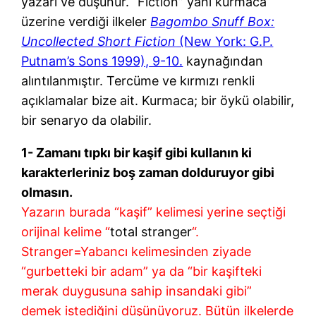
yazarı ve düşünür. “Fiction” yani kurmaca
üzerine verdiği ilkeler
Bagombo Snuff Box:
Uncollected Short Fiction
(New York: G.P.
Putnam’s Sons 1999), 9-10.
kaynağından
alıntılanmıştır. Tercüme ve kırmızı renkli
açıklamalar bize ait. Kurmaca; bir öykü olabilir,
bir senaryo da olabilir.
1- Zamanı tıpkı bir kaşif gibi kullanın ki
karakterleriniz boş zaman dolduruyor gibi
olmasın.
Yazarın burada “kaşif” kelimesi yerine seçtiği
orijinal kelime “
total stranger
“.
Stranger=Yabancı kelimesinden ziyade
“gurbetteki bir adam” ya da “bir kaşifteki
merak duygusuna sahip insandaki gibi”
demek istediğini düşünüyoruz. Bütün ilkelerde