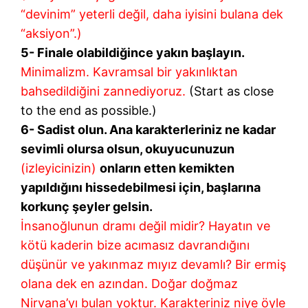
“devinim” yeterli değil, daha iyisini bulana dek
“aksiyon”.)
5- Finale olabildiğince yakın başlayın.
Minimalizm. Kavramsal bir yakınlıktan
bahsedildiğini zannediyoruz.
(Start as close
to the end as possible.)
6- Sadist olun. Ana karakterleriniz ne kadar
sevimli olursa olsun, okuyucunuzun
(izleyicinizin)
onların etten kemikten
yapıldığını hissedebilmesi için, başlarına
korkunç şeyler gelsin.
İnsanoğlunun dramı değil midir? Hayatın ve
kötü kaderin bize acımasız davrandığını
düşünür ve yakınmaz mıyız devamlı? Bir ermiş
olana dek en azından. Doğar doğmaz
Nirvana’yı bulan yoktur. Karakteriniz niye öyle