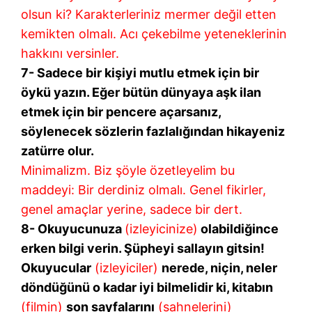
olsun ki? Karakterleriniz mermer değil etten
kemikten olmalı. Acı çekebilme yeteneklerinin
hakkını versinler.
7- Sadece bir kişiyi mutlu etmek için bir
öykü yazın. Eğer bütün dünyaya aşk ilan
etmek için bir pencere açarsanız,
söylenecek sözlerin fazlalığından hikayeniz
zatürre olur.
Minimalizm. Biz şöyle özetleyelim bu
maddeyi: Bir derdiniz olmalı. Genel fikirler,
genel amaçlar yerine, sadece bir dert.
8- Okuyucunuza
(izleyicinize)
olabildiğince
erken bilgi verin. Şüpheyi sallayın gitsin!
Okuyucular
(izleyiciler)
nerede, niçin, neler
döndüğünü o kadar iyi bilmelidir ki, kitabın
(filmin)
son sayfalarını
(sahnelerini)