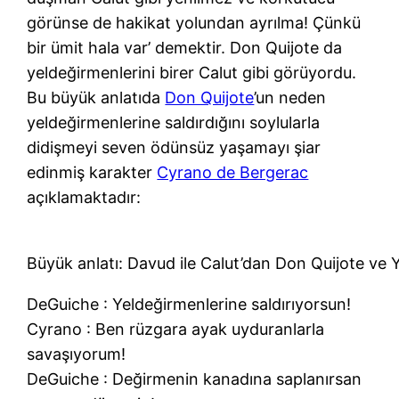
görünse de hakikat yolundan ayrılma! Çünkü
bir ümit hala var’ demektir. Don Quijote da
yeldeğirmenlerini birer Calut gibi görüyordu.
Bu büyük anlatıda
Don Quijote
’un neden
yeldeğirmenlerine saldırdığını soylularla
didişmeyi seven ödünsüz yaşamayı şiar
edinmiş karakter
Cyrano de Bergerac
açıklamaktadır:
Büyük anlatı: Davud ile Calut’dan Don Quijote ve
DeGuiche
: Yeldeğirmenlerine saldırıyorsun!
Cyrano
: Ben rüzgara ayak uyduranlarla
savaşıyorum!
DeGuiche
: Değirmenin kanadına saplanırsan