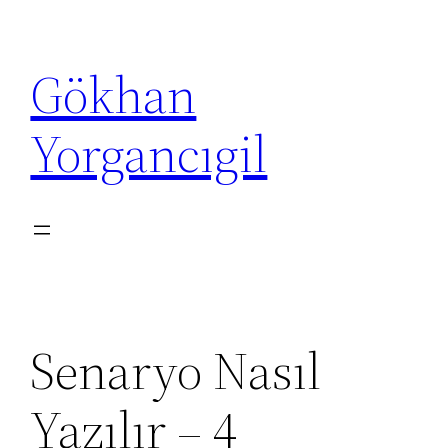
İçeriğe
geç
Gökhan
Yorgancıgil
Senaryo Nasıl
Yazılır – 4