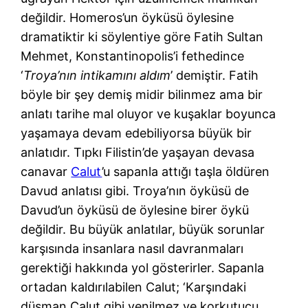
değildir. Homeros’un öyküsü öylesine
dramatiktir ki söylentiye göre Fatih Sultan
Mehmet, Konstantinopolis’i fethedince
‘
Troya’nın intikamını aldım
’ demiştir. Fatih
böyle bir şey demiş midir bilinmez ama bir
anlatı tarihe mal oluyor ve kuşaklar boyunca
yaşamaya devam edebiliyorsa büyük bir
anlatıdır. Tıpkı Filistin’de yaşayan devasa
canavar
Calut
’u sapanla attığı taşla öldüren
Davud anlatısı gibi. Troya’nın öyküsü de
Davud’un öyküsü de öylesine birer öykü
değildir. Bu büyük anlatılar, büyük sorunlar
karşısında insanlara nasıl davranmaları
gerektiği hakkında yol gösterirler. Sapanla
ortadan kaldırılabilen Calut; ‘Karşındaki
düşman Calut gibi yenilmez ve korkutucu