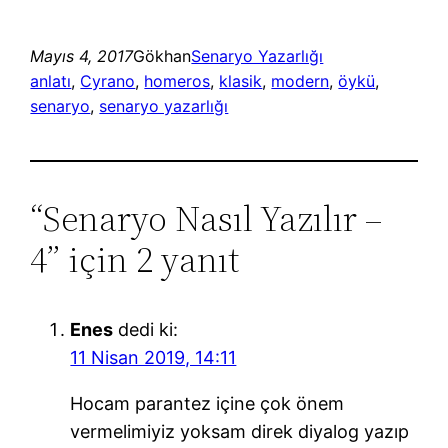
Mayıs 4, 2017
Gökhan
Senaryo Yazarlığı
anlatı
, 
Cyrano
, 
homeros
, 
klasik
, 
modern
, 
öykü
, 
senaryo
, 
senaryo yazarlığı
“Senaryo Nasıl Yazılır –
4” için 2 yanıt
Enes
dedi ki:
11 Nisan 2019, 14:11
Hocam parantez içine çok önem
vermelimiyiz yoksam direk diyalog yazıp