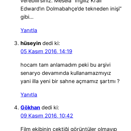
verebilirsiniz. Mesela “İngiliz Kralı
Edward’ın Dolmabahçe’de tekneden inişi”
gibi…
Yanıtla
hüseyin
dedi ki:
05 Kasım 2016, 14:19
hocam tam anlamadım peki bu arşivi
senaryo devamında kullanamazmıyız
yani illa yeni bir sahne açmamız şartmı ?
Yanıtla
Gökhan
dedi ki:
09 Kasım 2016, 10:42
Film ekibinin çektiği görüntüler olmayıp