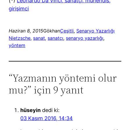
(*)
Leonardo Da Vinci, sanatçı, mühendis,
girişimci
Haziran 8, 2015
Gökhan
Çeşitli
, 
Senaryo Yazarlığı
Nietzsche
, 
sanat
, 
sanatçı
, 
senaryo yazarlığı
, 
yöntem
“Yazmanın yöntemi olur
mu?” için 9 yanıt
hüseyin
dedi ki:
03 Kasım 2016, 14:34