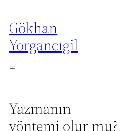
İçeriğe
geç
Gökhan
Yorgancıgil
Yazmanın
yöntemi olur mu?