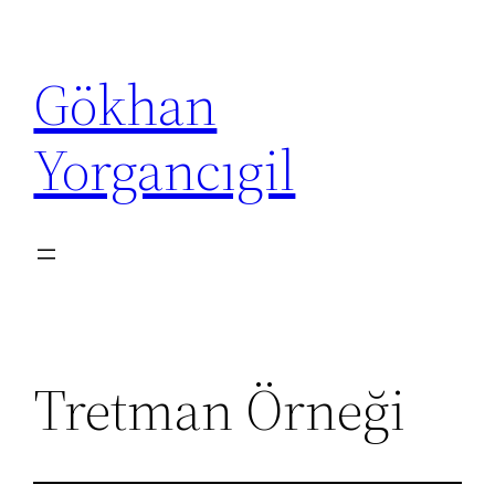
İçeriğe
geç
Gökhan
Yorgancıgil
Tretman Örneği