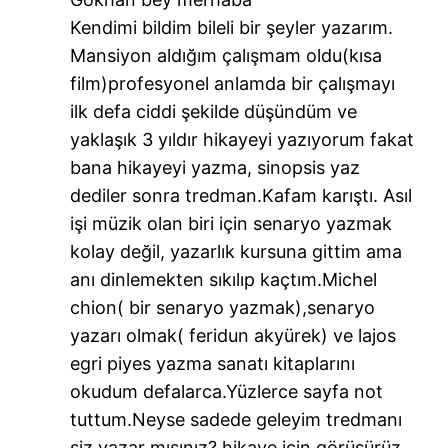
Kendimi bildim bileli bir şeyler yazarım.
Mansiyon aldığım çalışmam oldu(kısa
film)profesyonel anlamda bir çalışmayı
ilk defa ciddi şekilde düşündüm ve
yaklaşık 3 yıldır hikayeyi yazıyorum fakat
bana hikayeyi yazma, sinopsis yaz
dediler sonra tredman.Kafam karıştı. Asıl
işi müzik olan biri için senaryo yazmak
kolay değil, yazarlık kursuna gittim ama
anı dinlemekten sıkılıp kaçtım.Michel
chion( bir senaryo yazmak),senaryo
yazarı olmak( feridun akyürek) ve lajos
egri piyes yazma sanatı kitaplarını
okudum defalarca.Yüzlerce sayfa not
tuttum.Neyse sadede geleyim tredmanı
siz yazar mısınız? hikaye için görüşürüz.