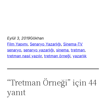
Eylül 3, 2019
Gökhan
Film Yapımı
, 
Senaryo Yazarlığı
, 
Sinema-TV
senaryo
, 
senaryo yazarlığı
, 
sinema
, 
tretman
, 
tretman nasıl yazılır
, 
tretman örneği
, 
yazarlık
“Tretman Örneği” için 44
yanıt