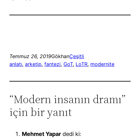
Temmuz 26, 2019
Gökhan
Çeşitli
anlatı
, 
arketip
, 
fantezi
, 
GoT
, 
LoTR
, 
modernite
“Modern insanın dramı”
için bir yanıt
Mehmet Yapar
dedi ki: