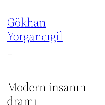
İçeriğe
geç
Gökhan
Yorgancıgil
Modern insanın
dramı