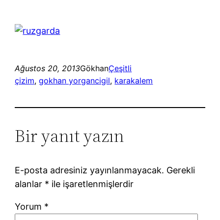
Ağustos 20, 2013
Gökhan
Çeşitli
çizim
, 
gokhan yorgancigil
, 
karakalem
Bir yanıt yazın
E-posta adresiniz yayınlanmayacak.
Gerekli
alanlar
*
ile işaretlenmişlerdir
Yorum
*