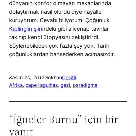
dünyanın konfor olmayan mekanlarında
dolaştırmak nasıl olurdu diye hayaller
kuruyorum. Cevabı biliyorum: Çoğunluk
Kipling’in şiiri
ndeki gibi alicenap tavırlar
takınıp kendi ütopyasını pekiştirirdi.
Söylenebilecek çok fazla şey yok. Tarih
çoğunluklardan bahsederken acımasızdır.
Kasım 20, 2012
Gökhan
Çeşitli
Afrika
, 
cape l’agulhas
, 
gezi
, 
paradigma
“İğneler Burnu” için bir
yanıt