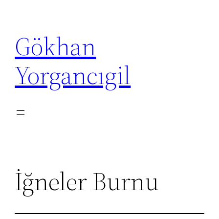
İçeriğe
geç
Gökhan
Yorgancıgil
İğneler Burnu