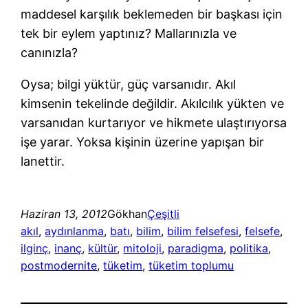
maddesel karşılık beklemeden bir başkası için
tek bir eylem yaptınız? Mallarınızla ve
canınızla?
Oysa; bilgi yüktür, güç varsanıdır. Akıl
kimsenin tekelinde değildir. Akılcılık yükten ve
varsanıdan kurtarıyor ve hikmete ulaştırıyorsa
işe yarar. Yoksa kişinin üzerine yapışan bir
lanettir.
Haziran 13, 2012
Gökhan
Çeşitli
akıl
, 
aydınlanma
, 
batı
, 
bilim
, 
bilim felsefesi
, 
felsefe
, 
ilginç
, 
inanç
, 
kültür
, 
mitoloji
, 
paradigma
, 
politika
, 
postmodernite
, 
tüketim
, 
tüketim toplumu