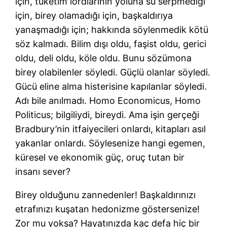
için, tüketim lordlarının yoluna su serpmediği
için, birey olamadığı için, başkaldırıya
yanaşmadığı için; hakkında söylenmedik kötü
söz kalmadı. Bilim dışı oldu, faşist oldu, gerici
oldu, deli oldu, köle oldu. Bunu sözümona
birey olabilenler söyledi. Güçlü olanlar söyledi.
Gücü eline alma histerisine kapılanlar söyledi.
Adı bile anılmadı. Homo Economicus, Homo
Politicus; bilgiliydi, bireydi. Ama işin gerçeği
Bradbury’nin itfaiyecileri onlardı, kitapları asıl
yakanlar onlardı. Söylesenize hangi egemen,
küresel ve ekonomik güç, oruç tutan bir
insanı sever?
Birey olduğunu zannedenler! Başkaldırınızı
etrafınızı kuşatan hedonizme göstersenize!
Zor mu yoksa? Hayatınızda kaç defa hiç bir