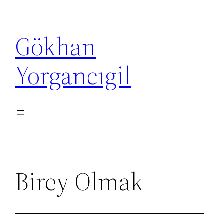
İçeriğe
geç
Gökhan
Yorgancıgil
Birey Olmak