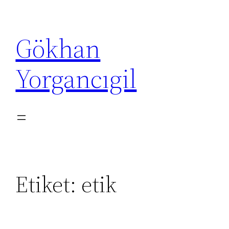
İçeriğe
geç
Gökhan
Yorgancıgil
Etiket:
etik