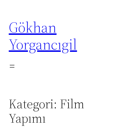
İçeriğe
geç
Gökhan
Yorgancıgil
Kategori:
Film
Yapımı